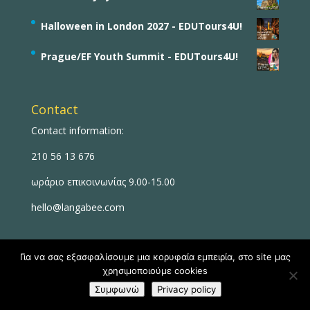
Halloween in London 2027 - EDUTours4U!
Prague/EF Youth Summit - EDUTours4U!
Contact
Contact information:
210 56 13 676
ωράριο επικοινωνίας 9.00-15.00
hello@langabee.com
Για να σας εξασφαλίσουμε μια κορυφαία εμπειρία, στο site μας
χρησιμοποιούμε cookies
Συμφωνώ
Privacy policy
Designed & Developed by
Upthink