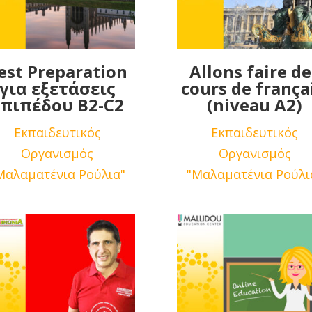
est Preparation
Αllons faire de
για εξετάσεις
cours de françai
επιπέδου Β2-C2
(niveau A2)
Εκπαιδευτικός
Εκπαιδευτικός
Οργανισμός
Οργανισμός
Μαλαματένια Ρούλια"
"Μαλαματένια Ρούλι