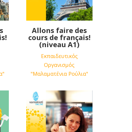
s
Αllons faire des
s!
cours de français!
(niveau A1)
Εκπαιδευτικός
Οργανισμός
α"
"Μαλαματένια Ρούλια"