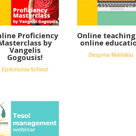
line Proficiency
Online teaching
Masterclass by
online educati
Vangelis
Despina Mallidou
Gogousis!
Epikinonia School