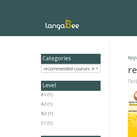
Categories
Αρχι
r
recommended courses
×
Προ
Level
A1
(1)
A2
(1)
B2
(1)
C1
(1)