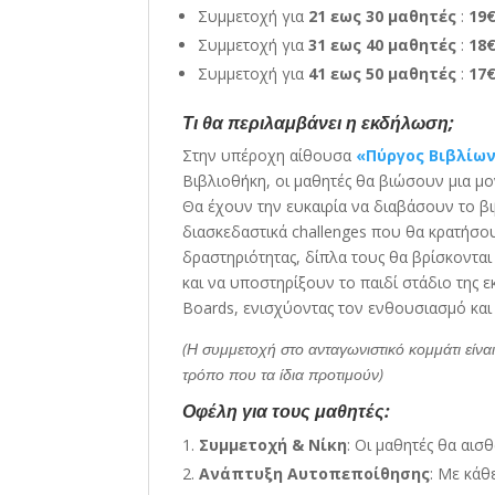
Συμμετοχή για
21 εως 30 μαθητές
:
19
Συμμετοχή για
31 εως 40 μαθητές
:
18
Συμμετοχή για
41 εως 50 μαθητές
:
17
Τι θα περιλαμβάνει η εκδήλωση;
Στην υπέροχη αίθουσα
«Πύργος Βιβλίων
Βιβλιοθήκη, οι μαθητές θα βιώσουν μια μο
Θα έχουν την ευκαιρία να διαβάσουν το β
διασκεδαστικά challenges που θα κρατήσου
δραστηριότητας, δίπλα τους θα βρίσκονται
και να υποστηρίξουν το παιδί στάδιο της 
Boards, ενισχύοντας τον ενθουσιασμό και 
(Η συμμετοχή στο ανταγωνιστικό κομμάτι είναι
τρόπο που τα ίδια προτιμούν)
Οφέλη για τους μαθητές:
Συμμετοχή & Νίκη
: Οι μαθητές θα αισ
Ανάπτυξη Αυτοπεποίθησης
: Με κάθ