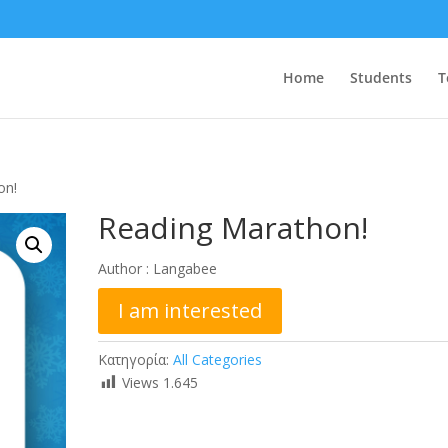
Home
Students
T
on!
Reading Marathon!
Author :
Langabee
I am interested
Κατηγορία:
All Categories
Views
1.645