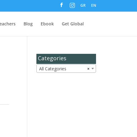
M
GR
EN
e
n
u
I
t
eachers
Blog
Ebook
Get Global
e
m
Categories
All Categories
×