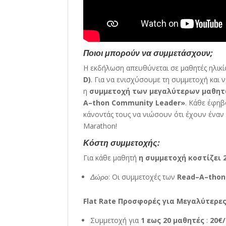
Ποιοι μπορούν να συμμετάσχουν;
Η εκδήλωση απευθύνεται σε μαθητές ηλικ
D)
. Για να ενισχύσουμε τη συμμετοχή και
η
συμμετοχή των μεγαλύτερων μαθη
A–
t
hon
Community
Leader»
. Κάθε έφηβ
κάνοντάς τους να νιώσουν ότι έχουν έναν 
Marathon!
Κόστη συμμετοχής:
Για κάθε μαθητή
η συμμετοχή κοστίζει 2
Δώρο
: Οι συμμετοχές των
Read–A–
t
hon
Flat Rate Προσφορές για Μεγαλύτερες
Συμμετοχή για
1 εως 20 μαθητές
:
20€