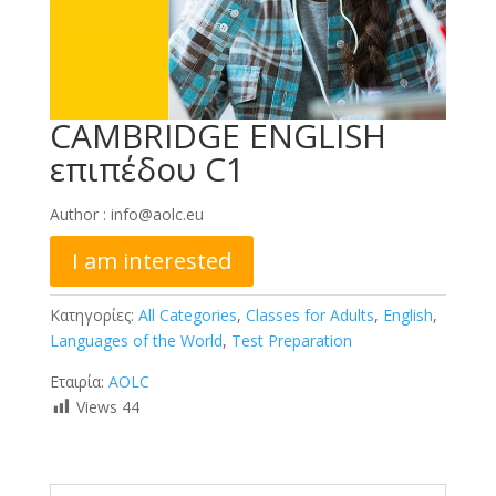
CAMBRIDGE ENGLISH
επιπέδου C1
Author :
info@aolc.eu
I am interested
Κατηγορίες:
All Categories
,
Classes for Adults
,
English
,
Languages of the World
,
Test Preparation
Εταιρία:
AOLC
Views
44