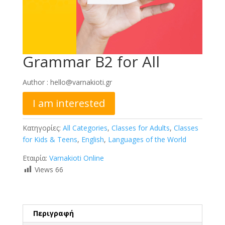
Grammar B2 for All
Author :
hello@varnakioti.gr
I am interested
Κατηγορίες:
All Categories
,
Classes for Adults
,
Classes
for Kids & Teens
,
English
,
Languages of the World
Εταιρία:
Varnakioti Online
Views
66
Περιγραφή