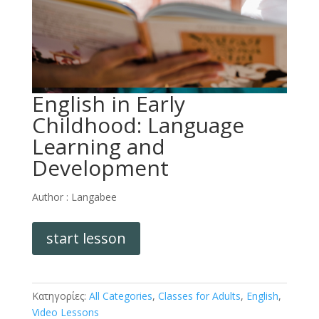
English in Early
Childhood: Language
Learning and
Development
Author :
Langabee
start lesson
Κατηγορίες:
All Categories
,
Classes for Adults
,
English
,
Video Lessons