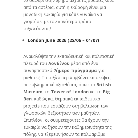
το σαφάρι στην έρημο μέχρι τις βραδιές κάτω
από τα αστέρια, αυτή η εκδρομή είναι μια
μοναδική ευκαιρία για κάθε γυναίκα να
γιορτάσει με τον καλύτερο τρόπο –
ταξιδεύοντας!
London June 2026 (
25/06 – 01/07)
Ανακαλύψτε την εκπαιδευτική και πολιτιστική
πλευρά του
Λονδίνου
μέσα από ένα
συναρπαστικό
7ήμερο πρόγραμμα
για
μαθητές! Το ταξίδι περιλαμβάνει επισκέψεις
σε εμβληματικά αξιοθέατα, όπως το
British
Museum
, το
Tower of London
και το
Big
Ben
, καθώς και θεματικά εκπαιδευτικά
projects που εστιάζουν στη βελτίωση των
γλωσσικών δεξιοτήτων των μαθητών.
Επιπλέον, οι συμμετέχοντες θα έχουν την
ευκαιρία να ζήσουν την καθημερινότητα της
πόλης, να εξερευνήσουν τα πολυάριθμα