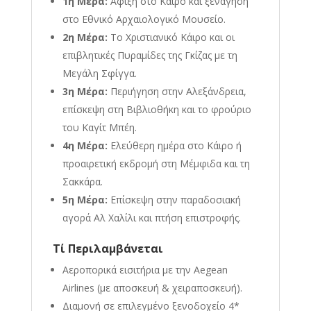
1η Μέρα:
Άφιξη στο Κάιρο και ξενάγηση
στο Εθνικό Αρχαιολογικό Μουσείο
.
2η Μέρα:
Το Χριστιανικό Κάιρο και οι
επιβλητικές Πυραμίδες της Γκίζας με τη
Μεγάλη Σφίγγα
.
3η Μέρα:
Περιήγηση στην Αλεξάνδρεια,
επίσκεψη στη Βιβλιοθήκη και το φρούριο
του Καγίτ Μπέη
.
4η Μέρα:
Ελεύθερη ημέρα στο Κάιρο ή
προαιρετική εκδρομή στη Μέμφιδα και τη
Σακκάρα
.
5η Μέρα:
Επίσκεψη στην παραδοσιακή
αγορά Αλ Χαλίλι και πτήση επιστροφής
.
Τί Περιλαμβάνεται
Αεροπορικά εισιτήρια με την Aegean
Airlines (με αποσκευή & χειραποσκευή)
.
Διαμονή σε επιλεγμένο ξενοδοχείο 4*