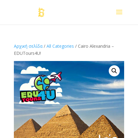
Αρχική σελίδα
/
All Categories
/ Cairo Alexandria –
EDUTours4U!