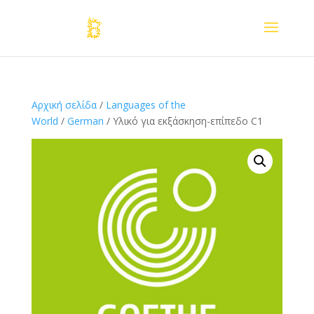
Αρχική σελίδα
/
Languages of the
World
/
German
/ Υλικό για εκξάσκηση-επίπεδο C1