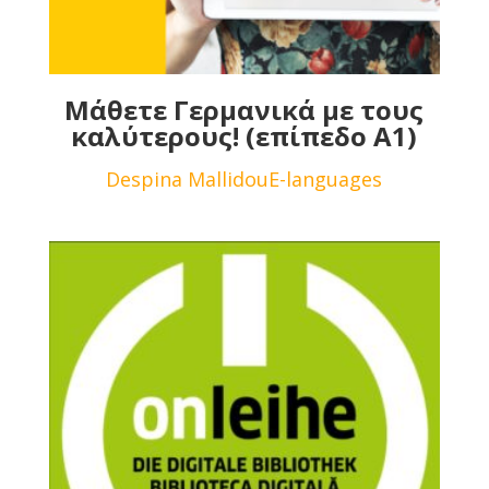
Μάθετε Γερμανικά με τους
καλύτερους! (επίπεδο Α1)
Despina Mallidou
E-languages