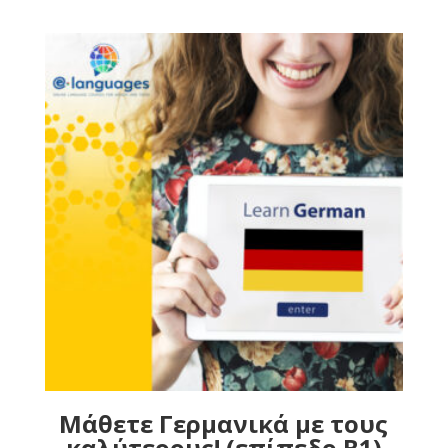
Μάθετε Γερμανικά με τους
καλύτερους! (επίπεδο B1)