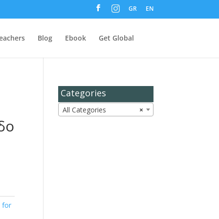
M
GR
EN
e
n
u
I
t
eachers
Blog
Ebook
Get Global
e
m
Categories
All Categories
×
δο
 for