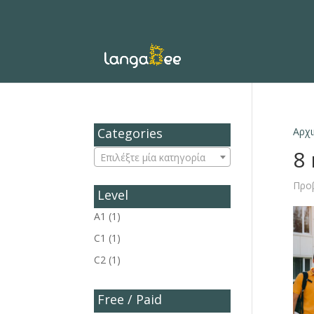
Categories
Αρχι
8
Επιλέξτε μία κατηγορία
Προ
Level
A1
(1)
C1
(1)
C2
(1)
Free / Paid