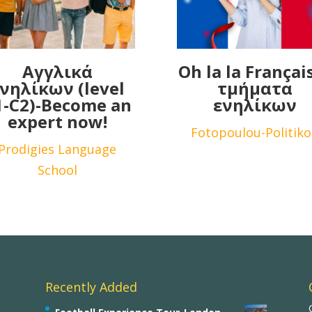
Αγγλικά
Oh la la Français
νηλίκων (level
τμήματα
1-C2)-Become an
ενηλίκων
expert now!
Fotopoulou-Politik
Prodigies Language
School
Recently Added