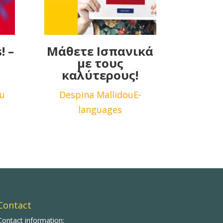
! –
Μάθετε Ισπανικά
με τους
καλύτερους!
ou
Despina Mallidou
E-
languages
Contact
Contact information: