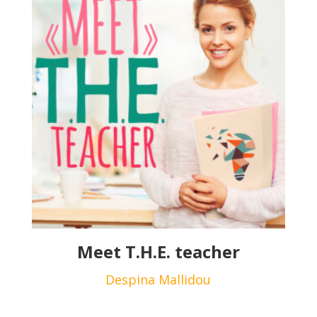
Meet T.H.E. teacher
Despina Mallidou