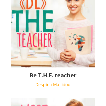
Be T.H.E. teacher
Despina Mallidou