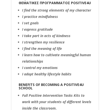
ΘΕΜΑΤΙΚΕΣ ΠΡΟΓΡΑΜΜΑΤΟΣ POSITIVE4U
I find the strong elements of my character
I practice mindfulness
I set goals
I express gratitude
I take part in acts of kindness
I strengthen my resilience
I find the meaning of life
I learn how to cultivate meaningful human
relationships
I control my emotions
I adopt healthy lifestyle habits
BENEFITS OF BECOMING A POSITIVE4U
SCHOOL
Full Positive Intervention Tasks Kits to
work with your students of different levels
inside the classroom.