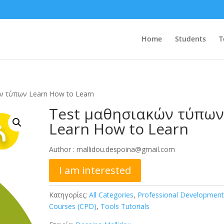
Home
Students
T
ν τύπων Learn How to Learn
Test μαθησιακών τύπω
Learn How to Learn
Author :
mallidou.despoina@gmail.com
I am interested
Κατηγορίες:
All Categories
,
Professional Developmen
Courses (CPD)
,
Tools Tutorials