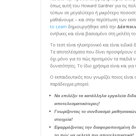
όπως αυτή του Howard Gardner για τις πο
τύπων σε μεγαλύτερο ή μικρότερο ποσοστό
μαθαίνουμε – και στην περίπτωση των εκπ
to Learn
δημιουργήθηκε από την
Δέσποι
ενήλικες και είναι βασισμένο στη μελέτη 
To τεστ είναι ηλεκτρονικό και είναι ειδικ
Τα αποτελέσματα που δίνει προσφέρουν στ
όχι μόνο για το πώς προτιμούν τα παιδιά ν
δυνατότητες. Το ίδιο χρήσιμα είναι και για 
Ο εκπαιδευτικός που γνωρίζει ποιος είναι
παράδειγμα μπορεί:
Να επιλέξει τα κατάλληλα εργαλεία διδ
αποτελεσματικότερος!
Γνωρίζοντας το συνδυασμό μαθησιακών 
στοιχεία!
Εφαρμόζοντας την διαφοροποιημένη διδ
το πώς να μελετά πιο αποτελεσματικά!