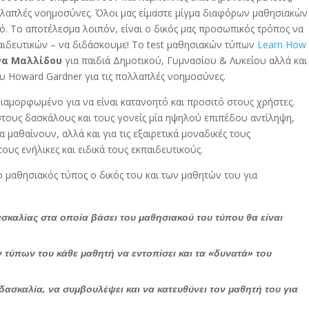
λλαπλές νοημοσύνες. Όλοι μας είμαστε μίγμα διαφόρων μαθησιακών
. Το αποτέλεσμα λοιπόν, είναι ο δικός μας προσωπικός τρόπος να
αιδευτικών – να διδάσκουμε! T
ο test μαθησιακών τύπων
Learn How
να Μαλλίδου
για παιδιά Δημοτικού, Γυμνασίου & Λυκείου αλλά και
του Howard Gardner για τις πολλαπλές νοημοσύνες.
ά διαμορφωμένο για να είναι κατανοητό και προσιτό στους χρήστες.
ους δασκάλους και τους γονείς μία ηψηλού επιπέδου αντίληψη,
α μαθαίνουν, αλλά και για τις εξαιρετικά μοναδικές τους
τους ενήλικες και ειδικά τους εκπαιδευτικούς.
 ο μαθησιακός τύπος ο δικός του και των μαθητών του για
ασκαλίας στα οποία βάσει του μαθησιακού του τύπου θα είναι
τύπων του κάθε μαθητή να εντοπίσει και τα «δυνατά» του
ασκαλία, να συμβουλέψει και να κατευθύνει τον μαθητή του για