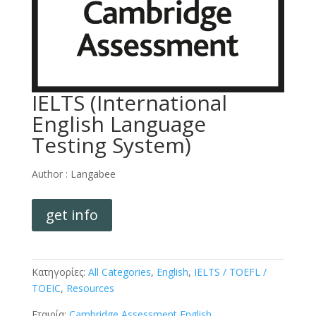
IELTS (International
English Language
Testing System)
Author :
Langabee
get info
Κατηγορίες:
All Categories
,
English
,
IELTS / TOEFL /
TOEIC
,
Resources
Εταιρία:
Cambridge Assessment English