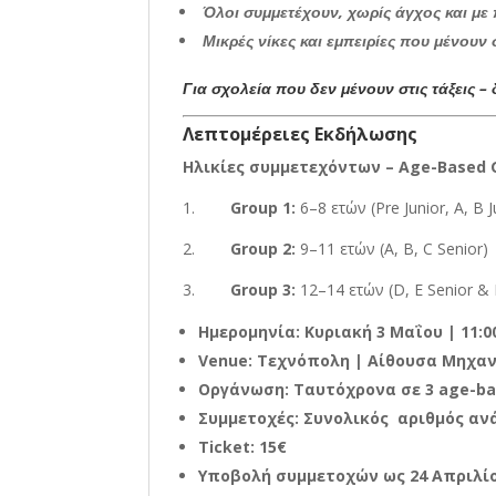
Όλοι συμμετέχουν, χωρίς άγχος και με
Μικρές νίκες και εμπειρίες που μένουν
Για σχολεία που δεν μένουν στις τάξεις – 
Λεπτομέρειες Εκδήλωσης
Ηλικίες συμμετεχόντων – Age-Based 
1.
Group 1:
6–8
ετών
(Pre Junior, A, B J
2.
Group
2:
9–11 ετών (
A
,
B
,
C
Senior
)
3.
Group
3:
12–14 ετών (
D
,
E
Senior
&
Ημερομηνία: Κυριακή 3 Μαΐου | 11:0
Venue:
Τεχνόπολη | Αίθουσα Μηχαν
Οργάνωση: Ταυτόχρονα σε 3 age-ba
Συμμετοχές: Συνολικός αριθμός αν
Ticket:
15€
Υποβολή συμμετοχών ως 24 Απριλί