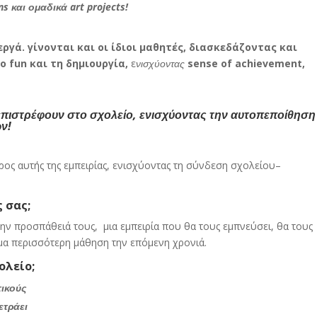
ons και ομαδικά art projects!
ργά. γίνονται και οι ίδιοι μαθητές, διασκεδάζοντας και
ο fun και τη δημιουργία,
ε
νισχύοντας
sense of achievement,
 επιστρέφουν στο σχολείο, ενισχύοντας την αυτοπεποίθηση
ών!
έρος αυτής της εμπειρίας, ενισχύοντας τη σύνδεση σχολείου–
 σας;
ά την προσπάθειά τους, μια εμπειρία που θα τους εμπνεύσει, θα τους
κόμα περισσότερη μάθηση την επόμενη χρονιά.
ολείο;
τικούς
ετράει