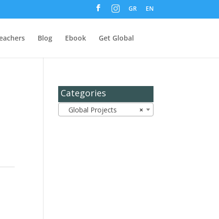
M
GR
EN
e
n
u
I
t
eachers
Blog
Ebook
Get Global
e
m
Categories
Global Projects
×