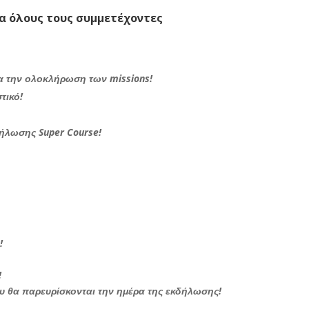
α όλους τους συμμετέχοντες
ια την ολοκλήρωση των missions!
τικό!
ήλωσης Super Course!
!
!
ου θα παρευρίσκονται την ημέρα της εκδήλωσης!