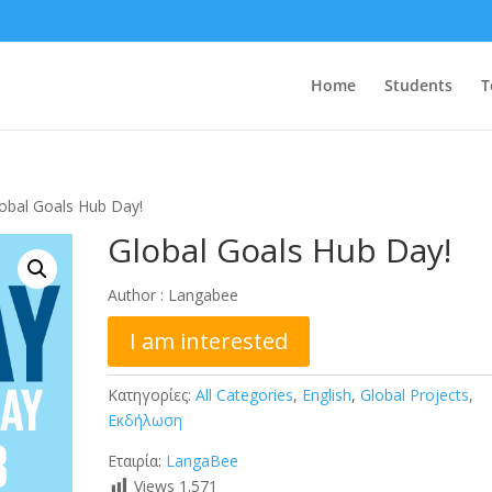
Home
Students
T
obal Goals Hub Day!
Global Goals Hub Day!
Author :
Langabee
I am interested
Κατηγορίες:
All Categories
,
English
,
Global Projects
,
Εκδήλωση
Εταιρία:
LangaBee
Views
1.571