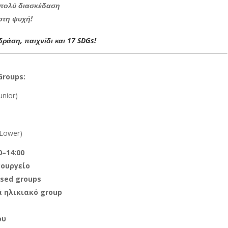
 πολύ διασκέδαση
 στη ψυχή!
δράση, παιχνίδι και 17 SDGs!
Groups:
unior)
Lower
)
0–14:00
ουργείο
sed groups
ά ηλικιακό group
ου