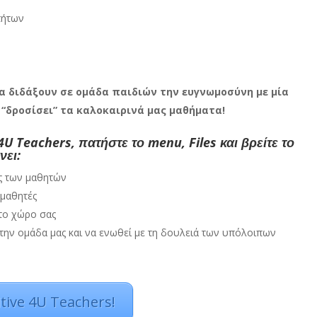
τήτων
α διδάξουν σε ομάδα παιδιών την ευγνωμοσύνη με μία
“δροσίσει” τα καλοκαιρινά μας μαθήματα!
U Teachers, πατήστε το menu, Files και βρείτε το
νει:
ες των μαθητών
 μαθητές
στο χώρο σας
ς στην ομάδα μας και να ενωθεί με τη δουλειά των υπόλοιπων
tive 4U Teachers!