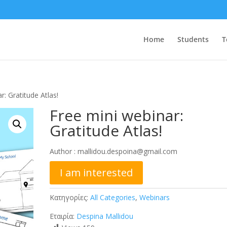
Home
Students
T
r: Gratitude Atlas!
Free mini webinar:
Gratitude Atlas!
Author :
mallidou.despoina@gmail.com
I am interested
Κατηγορίες:
All Categories
,
Webinars
Εταιρία:
Despina Mallidou