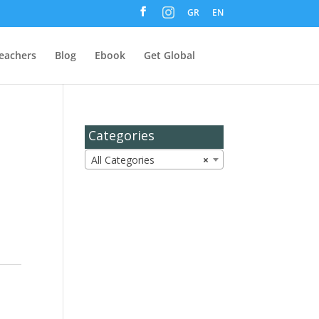
M
GR
EN
e
n
u
I
t
eachers
Blog
Ebook
Get Global
e
m
Categories
All Categories
×