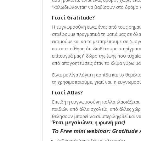
“καλωδιώνονται” να βαδίσουν στο δρόμο γ
Γιατί Gratitude?
Η ευγνωμοσύνη είναι ένας από τους σημαντ
στρέφουμε πραγματικά τη ματιά μας σε όλ
εκτιμούμε και να τα μετατρέπουμε σε ζωογ
αυτοπεποίθηση ότι διαθέτουμε στηρίγματα
επίτευγμά μας ή δώρο της ζωής που τυχαία
από απογοητεύσεις όταν το κλίμα γύρω μα
Είναι με λίγα λόγια η ασπίδα και το θεμέ
τη χρησιμοποιούμε, γιατί ναι, η ευγνωμοσύν
Γιατί Atlas?
Επειδή η ευγνωμοσύνη πολλαπλασιάζεται ό
παιδιών από άλλα σχολεία, από άλλες χώρ
θελήσουν μπορεί να συμπεριληφθεί και να
Έτσι μεγαλώνει η φωνή μας!
Το Free mini webinar: Gratitude 
Καθηγητές/τριες ξένων γλωσσών