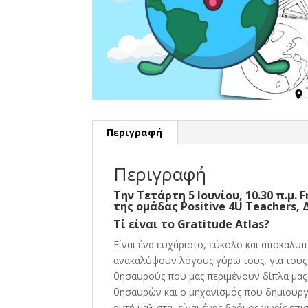
Περιγραφή
Περιγραφή
Tην Τετάρτη 5 Ιουνίου, 10.30 π.μ.
F
της ομάδας
Positive 4U Teachers
,
Τί είναι το Gratitude Atlas?
Είναι ένα ευχάριστο, εύκολο και αποκαλυπ
ανακαλύψουν λόγους γύρω τους, για τους
θησαυρούς που μας περιμένουν δίπλα μας 
θησαυρών και ο μηχανισμός που δημιουργεί
αυτή μάλιστα, είναι ένας δρόμος χωρίς 