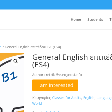
Home
Students
T
h
/ General English επιπέδου Β1 (ES4)
General English επιπέ
(ES4)
Author :
retziki@eurognosi.info
I am interested
Κατηγορίες:
Classes for Adults
,
English
,
Language
World