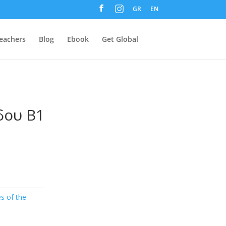
M
GR
EN
e
n
u
I
t
eachers
Blog
Ebook
Get Global
e
m
δου Β1
s of the