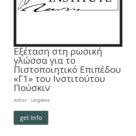
Εξέταση στη ρωσική
γλώσσα για το
Πιστοποιητικό Επιπέδου
«Γ1» του Ινστιτούτου
Πούσκιν
Author :
Langabee
get info