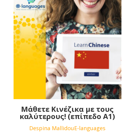
Μάθετε Κινέζικα με τους
καλύτερους! (επίπεδο Α1)
Despina Mallidou
E-languages