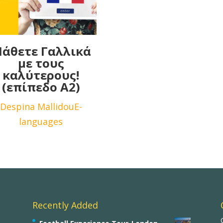
άθετε Γαλλικά
με τους
καλύτερους!
(επίπεδo Α2)
Despina Mallidou
E-
languages
Recently Added