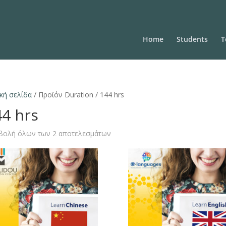
Home
Students
T
κή σελίδα
/ Προϊόν Duration / 144 hrs
44 hrs
βολή όλων των 2 αποτελεσμάτων