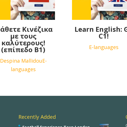
άθετε Κινέζικα
Learn English: 
με τους
C1!
καλύτερους!
E-languages
(επίπεδο B1)
Despina Mallidou
E-
languages
Recently Added