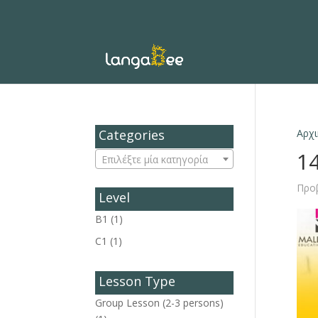
Categories
Αρχι
1
Επιλέξτε μία κατηγορία
Προ
Level
B1
(1)
C1
(1)
Lesson Type
Group Lesson (2-3 persons)