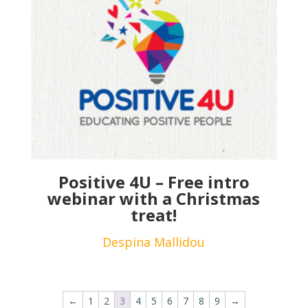
Positive 4U – Free intro
webinar with a Christmas
treat!
Despina Mallidou
←
1
2
3
4
5
6
7
8
9
→