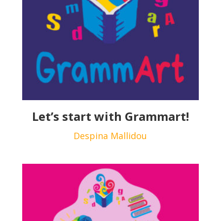
Let’s start with Grammart!
Despina Mallidou