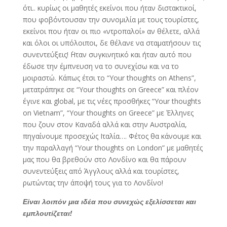
ότι.. κυρίως οι μαθητές εκείνοι που ήταν διστακτικοί,
που φοβόντουσαν την συνομιλία με τους τουρίστες,
εκείνοι που ήταν οι πιο «ντροπαλοί» αν θέλετε, αλλά
και όλοι οι υπόλοιποι, δε θέλανε να σταματήσουν τις
συνεντεύξεις! ΄Ηταν συγκινητικό και ήταν αυτό που
έδωσε την έμπνευση να το συνεχίσω και να το
μοιραστώ. Κάπως έτσι το “Your thoughts on Athens”,
μετατράπηκε σε “Your thoughts on Greece” και πλέον
έγινε και global, με τις νέες προσθήκες “Your thoughts
on Vietnam”, “Your thoughts on Greece” με Έλληνες
που ζουν στον Καναδά αλλά και στην Αυστραλία,
πηγαίνουμε προσεχώς Ιταλία…. Φέτος θα κάνουμε και
την παραλλαγή “Your thoughts on London” με μαθητές
μας που θα βρεθούν στο Λονδίνο και θα πάρουν
συνεντεύξεις από Άγγλους αλλά και τουρίστες,
ρωτώντας την άποψή τους για το Λονδίνο!
Είναι λοιπόν μια ιδέα που συνεχώς εξελίσσεται και
εμπλουτίζεται!