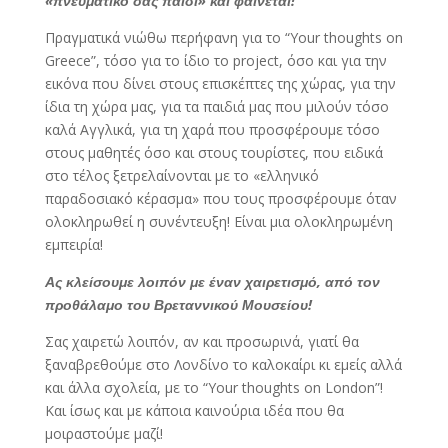
«πνευματικό σας παιδί» και φαίνεται!
Πραγματικά νιώθω περήφανη για το “Your thoughts on
Greece”, τόσο για το ίδιο το project, όσο και για την
εικόνα που δίνει στους επισκέπτες της χώρας, για την
ίδια τη χώρα μας, για τα παιδιά μας που μιλούν τόσο
καλά Αγγλικά, για τη χαρά που προσφέρουμε τόσο
στους μαθητές όσο και στους τουρίστες, που ειδικά
στο τέλος ξετρελαίνονται με το «ελληνικό
παραδοσιακό κέρασμα» που τους προσφέρουμε όταν
ολοκληρωθεί η συνέντευξη! Είναι μια ολοκληρωμένη
εμπειρία!
Ας κλείσουμε λοιπόν με έναν χαιρετισμό, από τον
προθάλαμο του Βρεταννικού Μουσείου!
Σας χαιρετώ λοιπόν, αν και προσωρινά, γιατί θα
ξαναβρεθούμε στο Λονδίνο το καλοκαίρι κι εμείς αλλά
και άλλα σχολεία, με το “Your thoughts on London”!
Και ίσως και με κάποια καινούρια ιδέα που θα
μοιραστούμε μαζί!