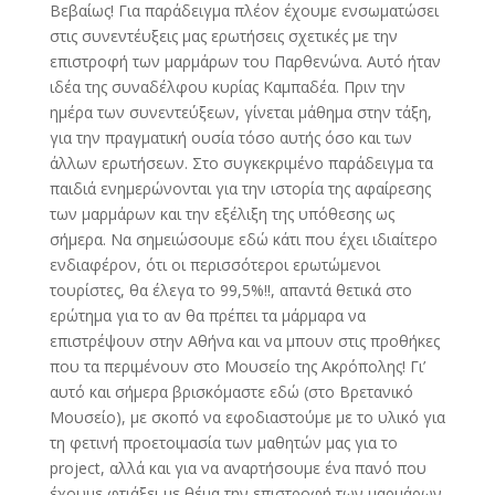
Βεβαίως! Για παράδειγμα πλέον έχουμε ενσωματώσει
στις συνεντέυξεις μας ερωτήσεις σχετικές με την
επιστροφή των μαρμάρων του Παρθενώνα. Αυτό ήταν
ιδέα της συναδέλφου κυρίας Καμπαδέα. Πριν την
ημέρα των συνεντεύξεων, γίνεται μάθημα στην τάξη,
για την πραγματική ουσία τόσο αυτής όσο και των
άλλων ερωτήσεων. Στο συγκεκριμένο παράδειγμα τα
παιδιά ενημερώνονται για την ιστορία της αφαίρεσης
των μαρμάρων και την εξέλιξη της υπόθεσης ως
σήμερα. Να σημειώσουμε εδώ κάτι που έχει ιδιαίτερο
ενδιαφέρον, ότι οι περισσότεροι ερωτώμενοι
τουρίστες, θα έλεγα το 99,5%!!, απαντά θετικά στο
ερώτημα για το αν θα πρέπει τα μάρμαρα να
επιστρέψουν στην Αθήνα και να μπουν στις προθήκες
που τα περιμένουν στο Μουσείο της Ακρόπολης! Γι’
αυτό και σήμερα βρισκόμαστε εδώ (στο Βρετανικό
Μουσείο), με σκοπό να εφοδιαστούμε με το υλικό για
τη φετινή προετοιμασία των μαθητών μας για το
project, αλλά και για να αναρτήσουμε ένα πανό που
έχουμε φτιάξει με θέμα την επιστροφή των μαρμάρων