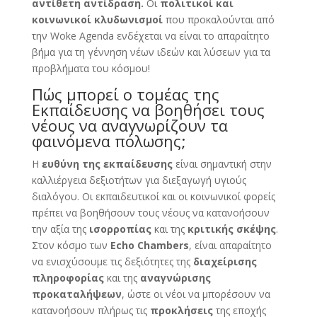
αντίθετη αντίδραση.
Οι
πολιτικοί και
κοινωνικοί κλυδωνισμοί
που προκαλούνται από
την Woke Agenda ενδέχεται να είναι το απαραίτητο
βήμα για τη γέννηση νέων ιδεών και λύσεων για τα
προβλήματα του κόσμου!
Πώς μπορεί ο τομέας της
Εκπαίδευσης να βοηθήσει τους
νέους να αναγνωρίζουν τα
φαινόμενα πόλωσης;
Η
ευθύνη της εκπαίδευσης
είναι σημαντική στην
καλλιέργεια δεξιοτήτων για διεξαγωγή υγιούς
διαλόγου. Οι εκπαιδευτικοί και οι κοινωνικοί φορείς
πρέπει να βοηθήσουν τους νέους να κατανοήσουν
την αξία της
ισορροπίας
και της
κριτικής σκέψης
.
Στον κόσμο των
Echo Chambers
, είναι απαραίτητο
να ενισχύσουμε τις δεξιότητες της
διαχείρισης
πληροφορίας
και της
αναγνώρισης
προκαταλήψεων
, ώστε οι νέοι να μπορέσουν να
κατανοήσουν πλήρως τις
προκλήσεις
της εποχής