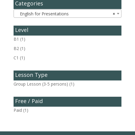
Categories
English for Presentations
×
Level
B1
(1)
B2
(1)
C1
(1)
Lesson Type
Group Lesson (3-5 persons)
(1)
Free / Paid
Paid
(1)