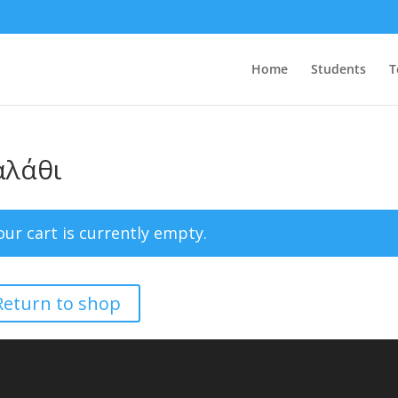
Home
Students
T
αλάθι
our cart is currently empty.
Return to shop