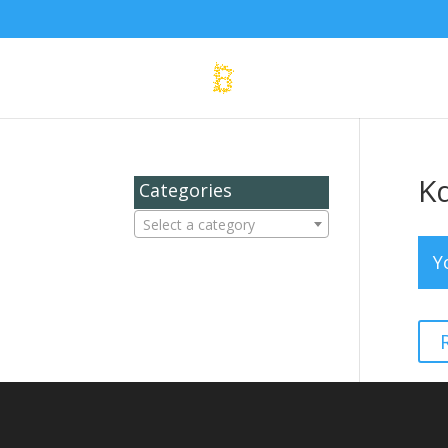
Κ
Categories
Select a category
Y