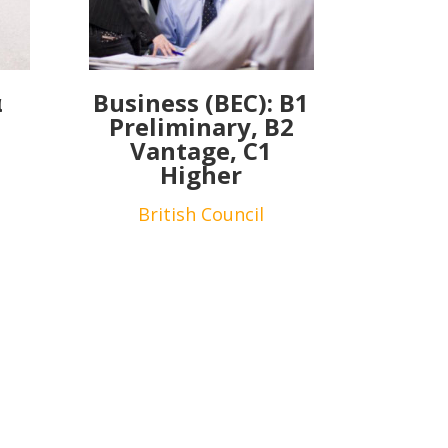
α
Business (BEC): B1
η
Preliminary, B2
Vantage, C1
Higher
British Council