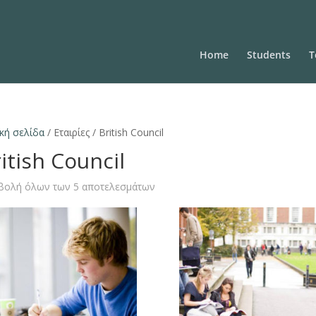
Home
Students
T
κή σελίδα
/ Εταιρίες / British Council
itish Council
βολή όλων των 5 αποτελεσμάτων