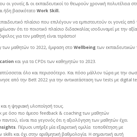
ου οι γονείς & οι εκπαιδευτικοί το θεωρούν χρονική πολυτέλεια στ
αι ήδη βασικότατο
Work Skill.
παιδευτικό πλαίσιο που επιλέγουν να εμπιστευτούν οι γονείς από 
ρίωσαν ότι το ποιοτικό πλαίσιο διδασκαλίας ισοδυναμεί με την αξί
 όφελος για τον μαθητή είναι τεράστιο!
y
των μαθητών το 2022, έμφαση στο
Wellbeing
των εκπαιδευτικών 
cation
και για τα CPDs των καθηγητών το 2023.
ναπτύσσεται όλο και περισσότερο. Και πόσο μάλλον τώρα με την σω
ίνησε από την Bett 2022 για την αντικατάσταση των
tests
με digital t
 και η ψηφιακή υλοποίησή τους.
rk με όσο πιο άμεσο feedback & coaching των μαθητών
 παντού, είναι πια γεγονός ότι η αξιολόγηση των μαθητών έχει
insights
.
Πέρυσι υπήρξε μία εξαιρετική ομιλία τοποθέτηση με
 skills και όχι στην αριθμητική βαθμολογία. Η σημαντική αυτή