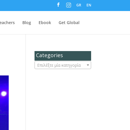
M
GR
EN
e
n
u
I
t
eachers
Blog
Ebook
Get Global
e
m
Categories
Επιλέξτε μία κατηγορία