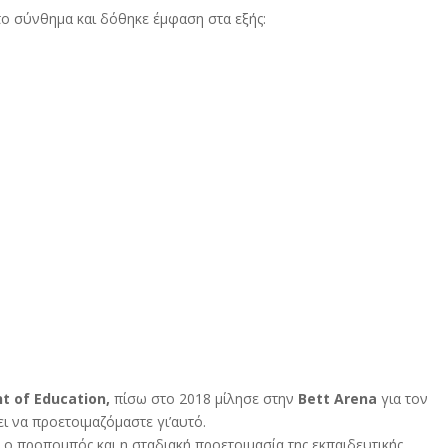
το σύνθημα και δόθηκε έμφαση στα εξής
:
nt
of
Education,
πίσω σ
το 2018 μίλησε στην
Bett
Arena
για τον
ι να προετοιμαζόμαστε γι’αυτό.
ο προπομπός και η σταδιακή προετοιμασία της εκπαιδευτικής