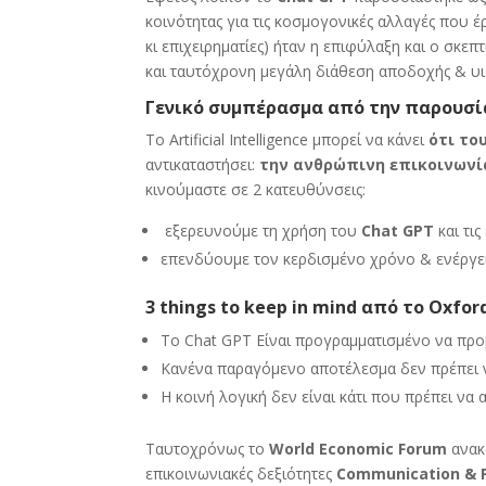
κοινότητας για τις κοσμογονικές αλλαγές που 
κι επιχειρηματίες) ήταν η επιφύλαξη και ο σκε
και ταυτόχρονη μεγάλη διάθεση αποδοχής & υι
Γενικό συμπέρασμα από την παρουσία
Το Artificial Intelligence μπορεί να κάνει
ότι το
αντικαταστήσει:
την ανθρώπινη επικοινωνία
κινούμαστε σε 2 κατευθύνσεις:
εξερευνούμε τη χρήση του
Chat GPT
και τι
επενδύουμε τον κερδισμένο χρόνο & ενέργει
3 things to keep in mind από το Oxfor
Το Chat GPT Είναι προγραμματισμένο να προβ
Κανένα παραγόμενο αποτέλεσμα δεν πρέπει ν
Η κοινή λογική δεν είναι κάτι που πρέπει να 
Ταυτοχρόνως το
World Economic Forum
ανακο
επικοινωνιακές δεξιότητες
Communication & P