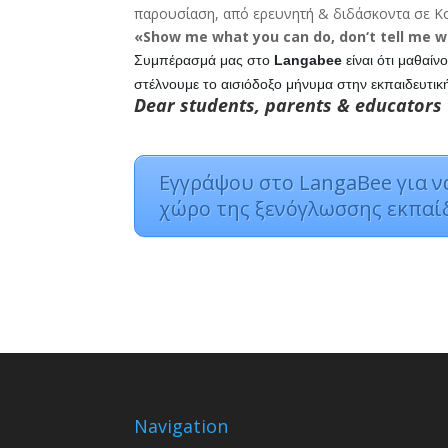
παρουσίαση, από ερευνητή & διδάσκοντα σε Κο
«
Show
me
what
you
can
do
,
don
‘
t
tell
me
w
Συμπέρασμά μας στο
Langabee
είναι ότι μαθαίν
στέλνουμε το αισιόδοξο μήνυμα στην εκπαιδευτική
Dear students, parents & educators “
Εγγράψου στο LangaBee για να
χώρο της ξενόγλωσσης εκπαί
Navigation