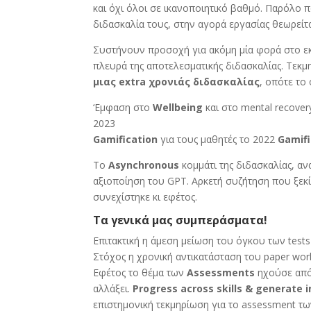
και όχι όλοι σε ικανοποιητικό βαθμό. Παρόλο π
διδασκαλία τους, στην αγορά εργασίας θεωρείτ
Συστήνουν προσοχή για ακόμη μία φορά στο εκ
πλευρά της αποτελεσματικής διδασκαλίας. Τεκμη
μιας extra χρονιάς διδασκαλίας
, οπότε το
‘Εμφαση στο
Wellbeing
και στο
mental
recover
2023
Gamification
για τους μαθητές το 2022
Gamifi
Το
A
synchronous
κομμάτι της διδασκαλίας, α
αξιοποίηση του
GPT
. Αρκετή συζήτηση που ξεκ
συνεχίστηκε κι εφέτος.
Τα γενικά μας συμπεράσματα!
Επιτακτική η άμεση μείωση του όγκου των tests
Στόχος η χρονική αντικατάσταση του paper wo
E
φέτος το θέμα των
Assessments
ηχούσε από
αλλάξει.
Progress across skills & generate 
επιστημονική τεκμηρίωση για το assessment των