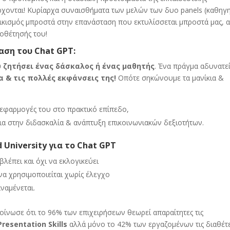
έρχονται! Κυρίαρχα συναισθήματα των μελών των δυο panels (καθηγ
πτικισμός μπροστά στην επανάσταση που εκτυλίσσεται μπροστά μας, 
οθέτησής του!
ση του Chat GPT:
υ ζητήσει ένας δάσκαλος ή ένας μαθητής
. Ένα πράγμα αδυνατε
 & τις πολλές εκφάνσεις της!
Οπότε σηκώνουμε τα μανίκια &
ς εφαρμογές του στο πρακτικό επίπεδο,
α στην διδασκαλία & ανάπτυξη επικοινωνιακών δεξιοτήτων.
d University για το
Chat
GPT
λέπει και όχι να εκλογικεύει
α χρησιμοποιείται χωρίς έλεγχο
αναμένεται.
ίνωσε ότι τo 96% των επιχειρήσεων θεωρεί απαραίτητες τις
resentation Skills
αλλά μόνο το 42% των εργαζομένων τις διαθέτ