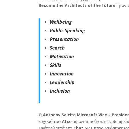
Become the Architects of the future!
ήταν 
Wellbeing
Public Speaking
Presentation
Search
Motivation
Skills
Innovation
Leadership
Inclusion
O
Anthony
Salcito Microsoft
Vice
–
Preside
ερχομό του
AI
και προειδοποίησε πως θα πρέπε
Εφέτος λοιπόν το
Chat GPT
παρουσιάστηκε ως 