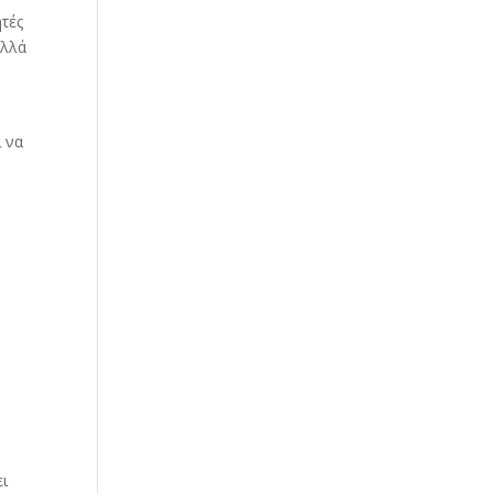
ητές
αλλά
ί να
ει