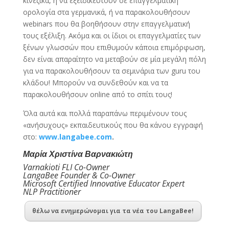
κινέζικα, ή να εξειδικευτούν σε επαγγελματική
ορολογία στα γερμανικά, ή να παρακολουθήσουν
webinars που θα βοηθήσουν στην επαγγελματική
τους εξέλιξη. Ακόμα και οι ίδιοι οι επαγγελματίες των
ξένων γλωσσών που επιθυμούν κάποια επιμόρφωση,
δεν είναι απαραίτητο να μεταβούν σε μία μεγάλη πόλη
για να παρακολουθήσουν τα σεμινάρια των guru του
κλάδου! Μπορούν να συνδεθούν και να τα
παρακολουθήσουν online από το σπίτι τους!
Όλα αυτά και πολλά παραπάνω περιμένουν τους
«ανήσυχους» εκπαιδευτικούς που θα κάνου εγγραφή
στο:
www.langabee.com
.
Μαρία Χριστίνα Βαρνακιώτη
Varnakioti FLI Co-Owner
LangaBee Founder & Co-Owner
Microsoft Certified Innovative Educator Expert
NLP Practitioner
θέλω να ενημερώνομαι για τα νέα του LangaBee!