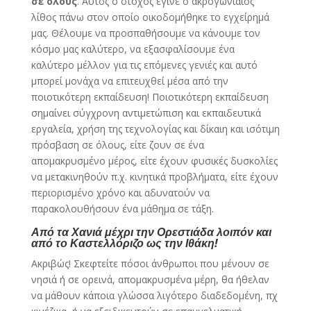
σε όλους
. Αυτός ο στόχος έγινε ο ακρογωνιαίος
λίθος πάνω στον οποίο οικοδομήθηκε το εγχείρημά
μας. Θέλουμε να προσπαθήσουμε να κάνουμε τον
κόσμο μας καλύτερο, να εξασφαλίσουμε ένα
καλύτερο μέλλον για τις επόμενες γενιές και αυτό
μπορεί μονάχα να επιτευχθεί μέσα από την
ποιοτικότερη εκπαίδευση! Ποιοτικότερη εκπαίδευση
σημαίνει σύγχρονη αντιμετώπιση και εκπαιδευτικά
εργαλεία, χρήση της τεχνολογίας και δίκαιη και ισότιμη
πρόσβαση σε όλους, είτε ζουν σε ένα
απομακρυσμένο μέρος, είτε έχουν φυσικές δυσκολίες
να μετακινηθούν π.χ. κινητικά προβλήματα, είτε έχουν
περιορισμένο χρόνο και αδυνατούν να
παρακολουθήσουν ένα μάθημα σε τάξη.
Από τα Χανιά μέχρι την Ορεστιάδα λοιπόν και
από το Καστελλόριζο ως την Ιθάκη!
Ακριβώς! Σκεφτείτε πόσοι άνθρωποι που μένουν σε
νησιά ή σε ορεινά, απομακρυσμένα μέρη, θα ήθελαν
να μάθουν κάποια γλώσσα λιγότερο διαδεδομένη, πχ