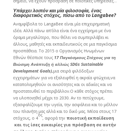
σημείο, να έχουν πρόσβαση σε ποιοτικές υπηρεσίες…
Υπάρχει λοιπόν και μία φιλοσοφία, ένας
διαφορετικός στόχος, πίσω από το
Langabee?
Αναμφίβολα το LangaBee είναι μία επιχειρηματική
ιδέα. Αλλά πάνω απ’όλα είναι ένα εγχείρημα με ένα
όραμα μεγαλύτερο, που θέλει να συμπεριλάβει κι
άλλους, μαθητές και εκπαιδευτικούς σε μια παγκόσμια
προσπάθεια. Το 2015 ο Οργανισμός Ηνωμένων
Εθνών θέσπισε τους
17 Παγκόσμιους Στόχους για τη
Βιώσιμη Ανάπτυξη ή αλλιώς
SDGs
Sustainable
Development
Goals),
μια σειρά φιλόδοξων
εγχειρημάτων για να εξαλειφθεί η ακραία φτώχεια,να
καταπολεμηθούν οι ανισότητες και οι αδικίες και να
προστατευθεί το περιβάλλον.Ο κάθε στόχος πρέπει
να υλοποιηθεί μέχρι το 2030. Αν το πετύχουμε,
εξασφαλίζουμε την υγεία, την ασφάλεια και το μέλλον
του πλανήτη μας αλλά και το δικό μας. Μέσα στους 17
ος
στόχους, ο 4
, αφορά την
ποιοτική εκπαίδευση
και τις ίσες ευκαιρίες για πρόσβαση σε αυτήν